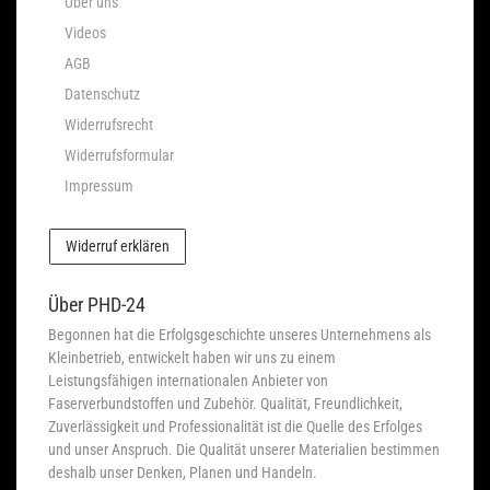
Über uns
Videos
AGB
Datenschutz
Widerrufsrecht
Widerrufsformular
Impressum
Widerruf erklären
Über PHD-24
Begonnen hat die Erfolgsgeschichte unseres Unternehmens als
Kleinbetrieb, entwickelt haben wir uns zu einem
Leistungsfähigen internationalen Anbieter von
Faserverbundstoffen und Zubehör. Qualität, Freundlichkeit,
Zuverlässigkeit und Professionalität ist die Quelle des Erfolges
und unser Anspruch. Die Qualität unserer Materialien bestimmen
deshalb unser Denken, Planen und Handeln.