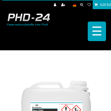
0,00 EU
☰