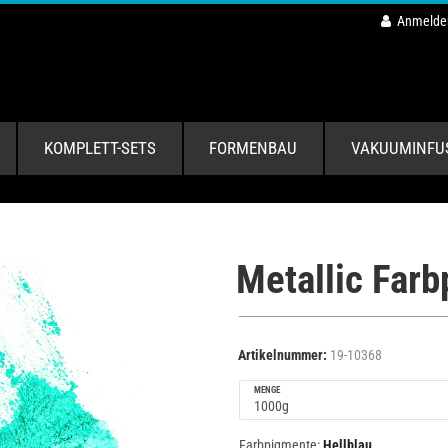
Anmelde
KOMPLETT-SETS
FORMENBAU
VAKUUMINFU
Metallic Far
Artikelnummer:
19-10368
MENGE
Farbpigmente:
Hellblau