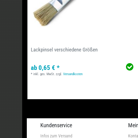
Lackpinsel verschiedene Größen
ab 0,65 € *
*
inkl. ges. MwSt.
zzgl.
Versandkosten
Kundenservice
Mei
Infos zum Versand
Konta