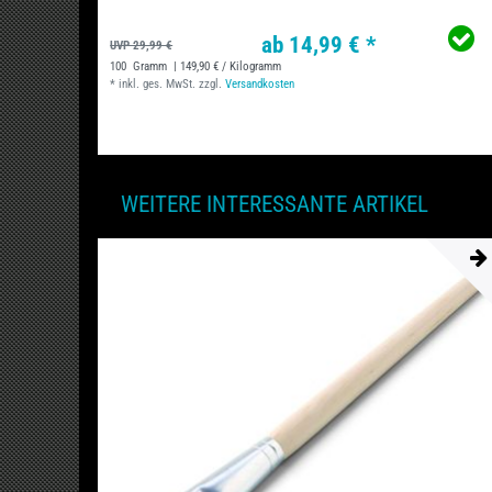
ab 14,99 € *
UVP 29,99 €
100
Gramm
| 149,90 € / Kilogramm
*
inkl. ges. MwSt.
zzgl.
Versandkosten
WEITERE INTERESSANTE ARTIKEL