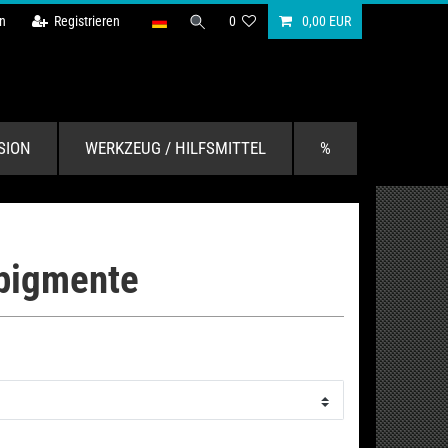
n
Registrieren
0
0,00 EUR
SION
WERKZEUG / HILFSMITTEL
%
bpigmente