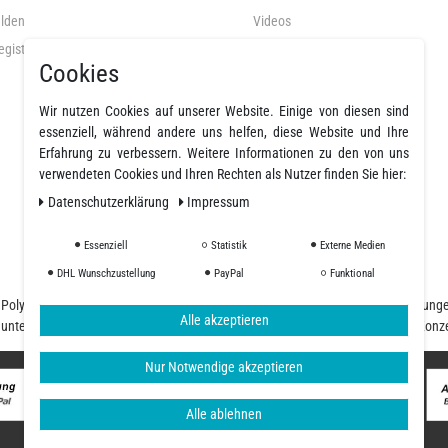
lden
Videos
egistrieren
AGB
Cookies
Datenschutz
Widerrufsrecht
Wir nutzen Cookies auf unserer Website. Einige von diesen sind
essenziell, während andere uns helfen, diese Website und Ihre
Widerrufsformular
Erfahrung zu verbessern. Weitere Informationen zu den von uns
Impressum
verwendeten Cookies und Ihren Rechten als Nutzer finden Sie hier:
Widerruf erklären
Daten­schutz­erklärung
Impressum
Essenziell
Statistik
Externe Medien
DHL Wunschzustellung
PayPal
Funktional
nd Polyurethanharze und einer großen Auswahl an Fasern, Geweben, Beschichtung
Alle akzeptieren
d unterschiedliche Ansprüche, unser Team begleitet Sie von der Planung und Konz
Nur Notwendige akzeptieren
Alle ablehnen