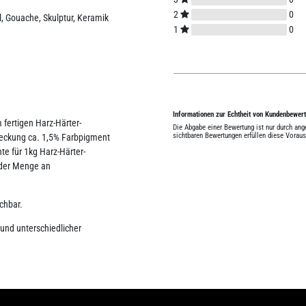
2
0
yl, Gouache, Skulptur, Keramik
1
0
Informationen zur Echtheit von Kundenbewer
fertigen Harz-Härter-
Die Abgabe einer Bewertung ist nur durch an
sichtbaren Bewertungen erfüllen diese Vorau
Deckung ca. 1,5% Farbpigment
e für 1kg Harz-Härter-
 der Menge an
chbar.
rund unterschiedlicher