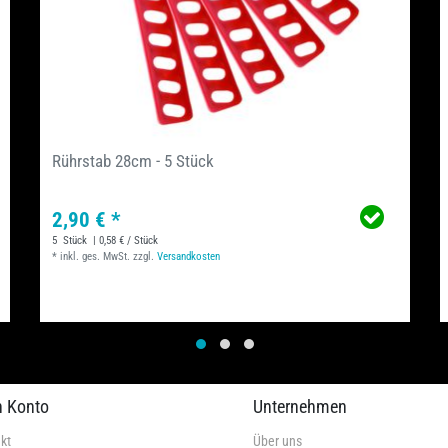
Rührstab 28cm - 5 Stück
2,90 € *
5
Stück
| 0,58 € / Stück
*
inkl. ges. MwSt.
zzgl.
Versandkosten
n Konto
Unternehmen
kt
Über uns