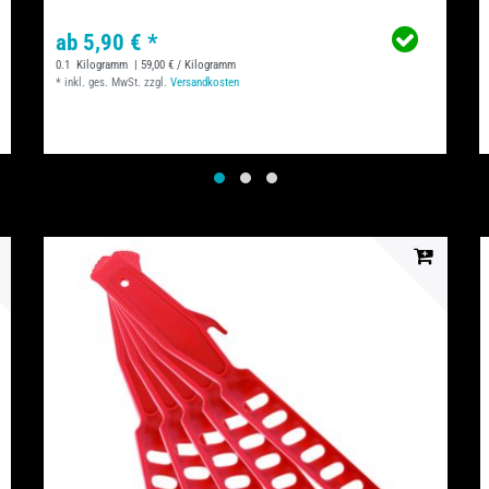
ab 5,90 € *
0.1
Kilogramm
| 59,00 € / Kilogramm
*
inkl. ges. MwSt.
zzgl.
Versandkosten