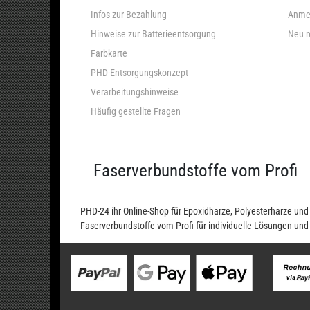
Infos zur Bezahlung
Anme
Hinweise zur Batterieentsorgung
Neu r
Farbkarte
PHD-Entsorgungskonzept
Verarbeitungshinweise
Häufig gestellte Fragen
Faserverbundstoffe vom Profi
PHD-24 ihr Online-Shop für Epoxidharze, Polyesterharze u
Faserverbundstoffe vom Profi für individuelle Lösungen un