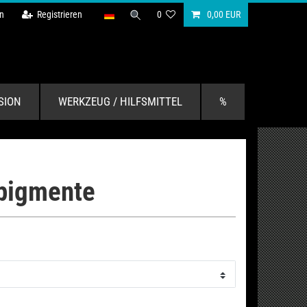
n
Registrieren
0
0,00 EUR
SION
WERKZEUG / HILFSMITTEL
%
bpigmente