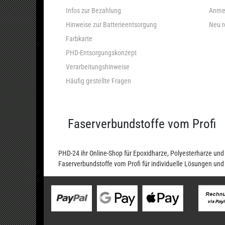
Infos zur Bezahlung
Anme
Hinweise zur Batterieentsorgung
Neu r
Farbkarte
PHD-Entsorgungskonzept
Verarbeitungshinweise
Häufig gestellte Fragen
Faserverbundstoffe vom Profi
PHD-24 ihr Online-Shop für Epoxidharze, Polyesterharze u
Faserverbundstoffe vom Profi für individuelle Lösungen un