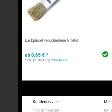
Lackpinsel verschiedene Größen
ab 0,65 € *
*
inkl. ges. MwSt.
zzgl.
Versandkosten
Kundenservice
Mei
Infos zum Versand
Konta