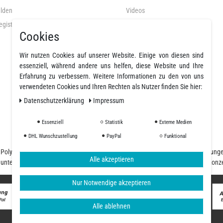
lden
Videos
egistrieren
AGB
Cookies
Datenschutz
Widerrufsrecht
Wir nutzen Cookies auf unserer Website. Einige von diesen sind
essenziell, während andere uns helfen, diese Website und Ihre
Widerrufsformular
Erfahrung zu verbessern. Weitere Informationen zu den von uns
Impressum
verwendeten Cookies und Ihren Rechten als Nutzer finden Sie hier:
Widerruf erklären
Daten­schutz­erklärung
Impressum
Essenziell
Statistik
Externe Medien
DHL Wunschzustellung
PayPal
Funktional
nd Polyurethanharze und einer großen Auswahl an Fasern, Geweben, Beschichtung
Alle akzeptieren
d unterschiedliche Ansprüche, unser Team begleitet Sie von der Planung und Konz
Nur Notwendige akzeptieren
Alle ablehnen