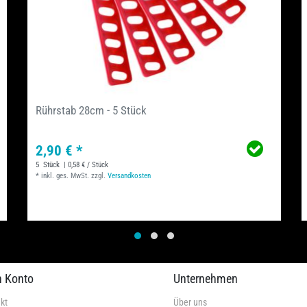
Rührstab 28cm - 5 Stück
2,90 € *
5
Stück
| 0,58 € / Stück
*
inkl. ges. MwSt.
zzgl.
Versandkosten
n Konto
Unternehmen
kt
Über uns