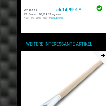
ab 14,99 € *
UVP 29,99 €
100
Gramm
| 149,90 € / Kilogramm
*
inkl. ges. MwSt.
zzgl.
Versandkosten
WEITERE INTERESSANTE ARTIKEL