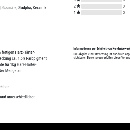
2
0
yl, Gouache, Skulptur, Keramik
1
0
Informationen zur Echtheit von Kundenbewer
fertigen Harz-Härter-
Die Abgabe einer Bewertung ist nur durch an
sichtbaren Bewertungen erfüllen diese Vorau
Deckung ca. 1,5% Farbpigment
e für 1kg Harz-Härter-
 der Menge an
chbar.
rund unterschiedlicher