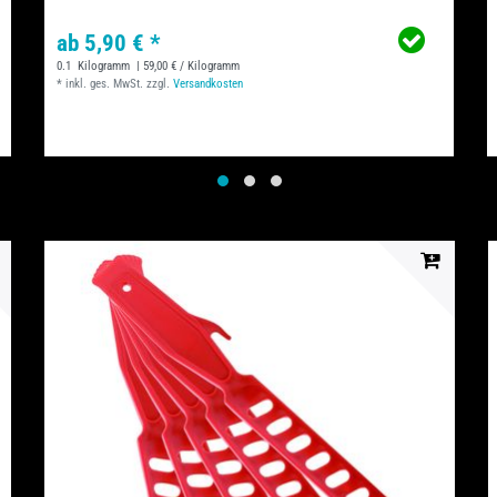
ab 5,90 € *
0.1
Kilogramm
| 59,00 € / Kilogramm
*
inkl. ges. MwSt.
zzgl.
Versandkosten