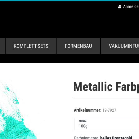
Anmelde
KOMPLETT-SETS
FORMENBAU
VAKUUMINFU
Metallic Far
Artikelnummer:
19-7927
MENGE
Farbpigmente:
helles Bronzegold