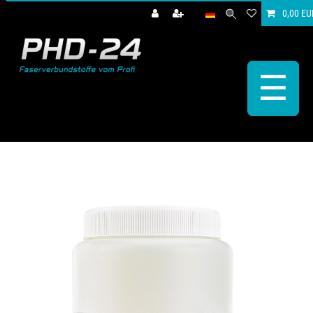
0,00 EU
☰