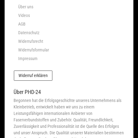
Über uns
Videos
AGB
Datenschutz
Widerrufsrecht
Widerrufsformular
Impressum
Widerruf erklären
Über PHD-24
Begonnen hat die Erfolgsgeschichte unseres Unternehmens als
Kleinbetrieb, entwickelt haben wir uns zu einem
Leistungsfähigen internationalen Anbieter von
Faserverbundstoffen und Zubehör. Qualität, Freundlichkeit,
Zuverlässigkeit und Professionalität ist die Quelle des Erfolges
und unser Anspruch. Die Qualität unserer Materialien bestimmen