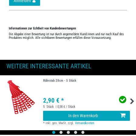
Anmelden
Informationen zur Echtheit von Kundenbewertungen
Die Abgabe einer Bewertung ist nur durch angemeldete Kund:innen und nur nach Kauf des
Produktes möglich. Alle sichtbaren Bewertungen erfüllen diese Voraussetzung.
WEITERE INTERESSANTE ARTIKEL
Rührstab 28cm - 5 Stück
2,90 € *
5
Stück
| 0,58 € / Stück
In den Warenkorb
*
inkl. ges. MwSt.
zzgl.
Versandkosten