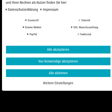
und Ihren Rechten als Nutzer finden Sie hier:
Daten­schutz­erklärung
Impressum
Essenziell
Statistik
Externe Medien
DHL Wunschzustellung
Alle Preise inkl. ges. MwSt. zzgl. Versandkosten
PayPal
Funktional
© 2006 - 2026 PHD-24 / Alle Rechte vorbehalten.
Alle akzeptieren
Nur Notwendige akzeptieren
Alle ablehnen
Weitere Einstellungen