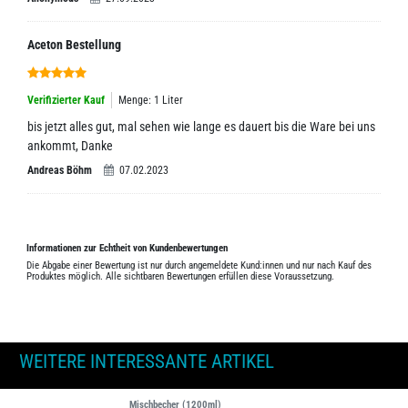
Aceton Bestellung
Verifizierter Kauf
Menge: 1 Liter
bis jetzt alles gut, mal sehen wie lange es dauert bis die Ware bei uns
ankommt, Danke
Andreas Böhm
07.02.2023
Informationen zur Echtheit von Kundenbewertungen
Die Abgabe einer Bewertung ist nur durch angemeldete Kund:innen und nur nach Kauf des
Produktes möglich. Alle sichtbaren Bewertungen erfüllen diese Voraussetzung.
WEITERE INTERESSANTE ARTIKEL
Mischbecher (1200ml)