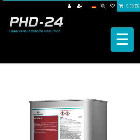
0,00 EU
☰