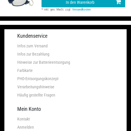
In den Warenkorb
*
inkl. ges. MwSt.
zzgl.
Versandkosten
Kundenservice
Infos zum Versand
Infos zur Bezahlung
Hinweise zur Batterieentsorgung
Farbkarte
PHD-Entsorgungskonzept
Verarbeitungshinweise
Häufig gestellte Fragen
Mein Konto
Kontakt
Anmelden