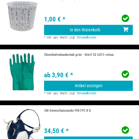
1,00 € *
In den Warenkorb
*
inkl. ges. MwSt.
zzgl.
Versandkosten
Chemikalienhandschuh grün - Nitril CE CAT3 velour.
ab 3,90 € *
Artikel anzeigen
*
inkl. ges. MwSt.
zzgl.
Versandkosten
3M Atemschutzmaske FFA1P2 R D
34,50 € *