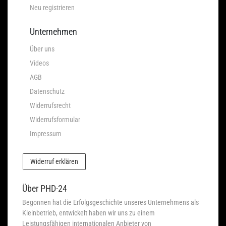
Neu registrieren
Unternehmen
Über uns
Videos
AGB
Datenschutz
Widerrufsrecht
Widerrufsformular
Impressum
Widerruf erklären
Über PHD-24
Begonnen hat die Erfolgsgeschichte unseres Unternehmens als
Kleinbetrieb, entwickelt haben wir uns zu einem
Leistungsfähigen internationalen Anbieter von