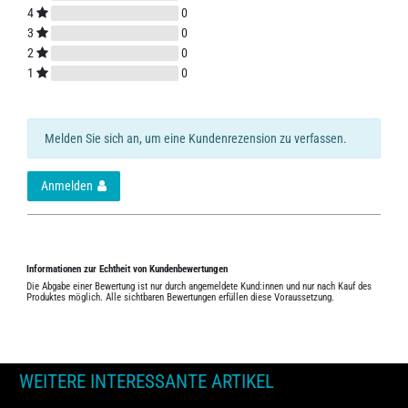
4
0
3
0
2
0
1
0
Melden Sie sich an, um eine Kundenrezension zu verfassen.
Anmelden
Informationen zur Echtheit von Kundenbewertungen
Die Abgabe einer Bewertung ist nur durch angemeldete Kund:innen und nur nach Kauf des
Produktes möglich. Alle sichtbaren Bewertungen erfüllen diese Voraussetzung.
WEITERE INTERESSANTE ARTIKEL