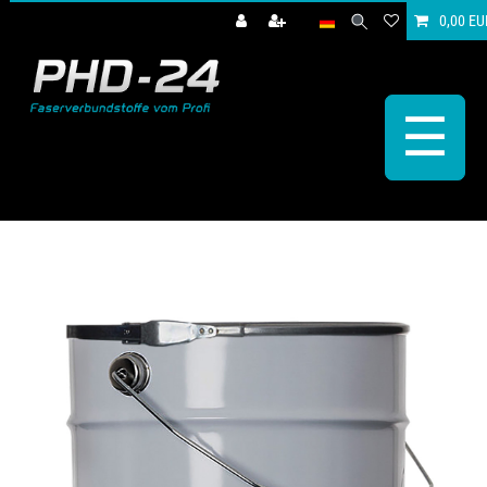
0,00 EU
☰