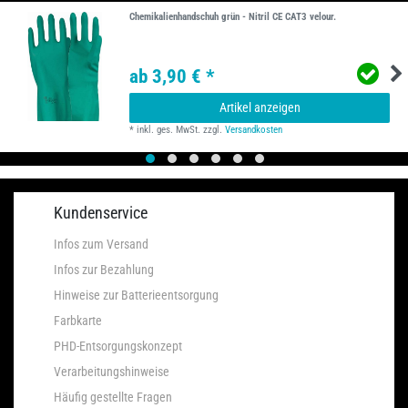
Chemikalienhandschuh grün - Nitril CE CAT3 velour.
ab 3,90 € *
Artikel anzeigen
*
inkl. ges. MwSt.
zzgl.
Versandkosten
Kundenservice
Infos zum Versand
Infos zur Bezahlung
Hinweise zur Batterieentsorgung
Farbkarte
PHD-Entsorgungskonzept
Verarbeitungshinweise
Häufig gestellte Fragen