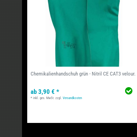
Chemikalienhandschuh grün - Nitril CE CAT3 velour.
ab 3,90 € *
*
inkl. ges. MwSt.
zzgl.
Versandkosten