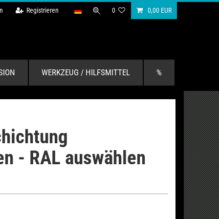
n
Registrieren
0
0,00 EUR
SION
WERKZEUG / HILFSMITTEL
%
hichtung
en - RAL auswählen