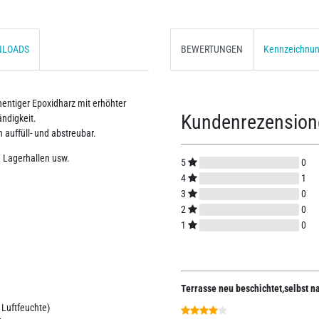
NLOADS
BEWERTUNGEN
Kennzeichnu
entiger Epoxidharz mit erhöhter
Kundenrezensio
ndigkeit.
 auffüll- und abstreubar.
, Lagerhallen usw.
5
0
4
1
3
0
2
0
1
0
Terrasse neu beschichtet,selbst na
 Luftfeuchte)