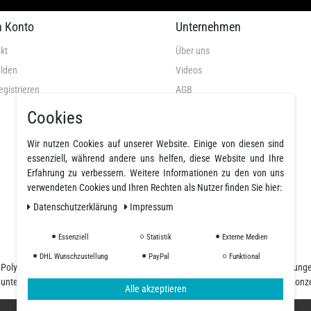
n Konto
Unternehmen
kt
Über uns
lden
Videos
egistrieren
AGB
Datenschutz
Cookies
Widerrufsrecht
Wir nutzen Cookies auf unserer Website. Einige von diesen sind
Widerrufsformular
essenziell, während andere uns helfen, diese Website und Ihre
Impressum
Erfahrung zu verbessern. Weitere Informationen zu den von uns
verwendeten Cookies und Ihren Rechten als Nutzer finden Sie hier:
Widerruf erklären
Daten­schutz­erklärung
Impressum
Essenziell
Statistik
Externe Medien
DHL Wunschzustellung
PayPal
Funktional
nd Polyurethanharze und einer großen Auswahl an Fasern, Geweben, Beschichtung
d unterschiedliche Ansprüche, unser Team begleitet Sie von der Planung und Konz
Alle akzeptieren