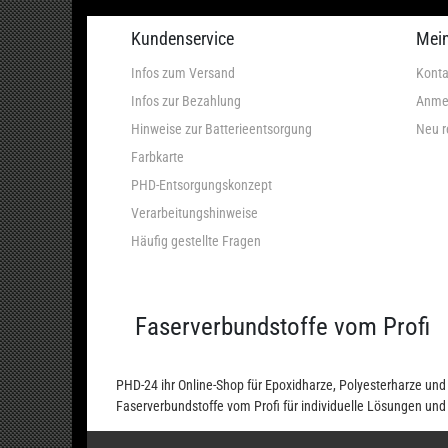
Kundenservice
Mei
Infos zum Versand
Konta
Infos zur Bezahlung
Anme
Hinweise zur Batterieentsorgung
Neu r
Farbkarte
PHD-Entsorgungskonzept
Verarbeitungshinweise
Häufig gestellte Fragen
Faserverbundstoffe vom Profi
PHD-24 ihr Online-Shop für Epoxidharze, Polyesterharze u
Faserverbundstoffe vom Profi für individuelle Lösungen un