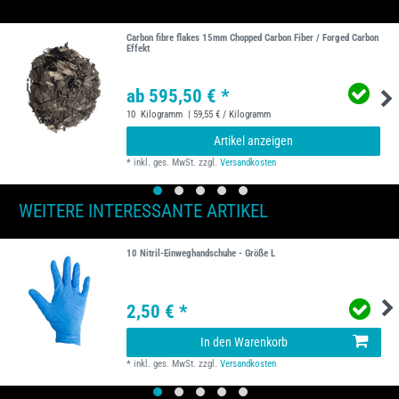
Carbon fibre flakes 15mm Chopped Carbon Fiber / Forged Carbon
Effekt
ab 595,50 € *
10
Kilogramm
| 59,55 € / Kilogramm
Artikel anzeigen
*
inkl. ges. MwSt.
zzgl.
Versandkosten
WEITERE INTERESSANTE ARTIKEL
10 Nitril-Einweghandschuhe - Größe L
2,50 € *
In den Warenkorb
*
inkl. ges. MwSt.
zzgl.
Versandkosten