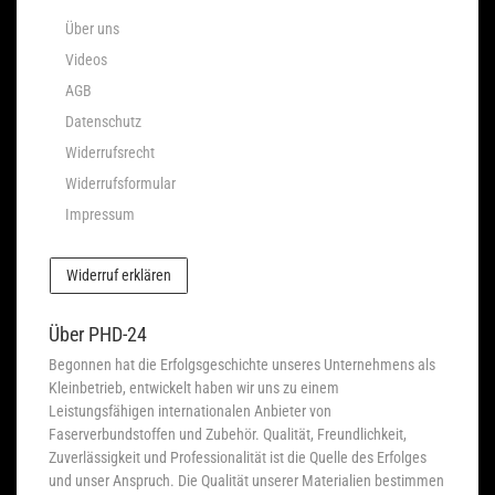
Über uns
Videos
AGB
Datenschutz
Widerrufsrecht
Widerrufsformular
Impressum
Widerruf erklären
Über PHD-24
Begonnen hat die Erfolgsgeschichte unseres Unternehmens als
Kleinbetrieb, entwickelt haben wir uns zu einem
Leistungsfähigen internationalen Anbieter von
Faserverbundstoffen und Zubehör. Qualität, Freundlichkeit,
Zuverlässigkeit und Professionalität ist die Quelle des Erfolges
und unser Anspruch. Die Qualität unserer Materialien bestimmen