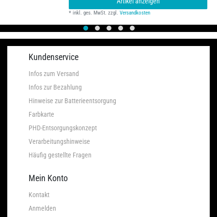
Artikel anzeigen
*
inkl. ges. MwSt.
zzgl.
Versandkosten
Kundenservice
Infos zum Versand
Infos zur Bezahlung
Hinweise zur Batterieentsorgung
Farbkarte
PHD-Entsorgungskonzept
Verarbeitungshinweise
Häufig gestellte Fragen
Mein Konto
Kontakt
Anmelden