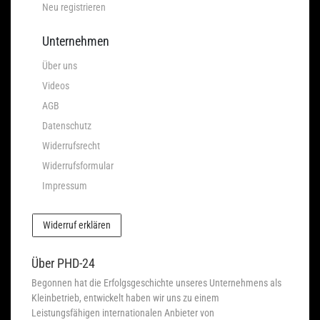
Neu registrieren
Unternehmen
Über uns
Videos
AGB
Datenschutz
Widerrufsrecht
Widerrufsformular
Impressum
Widerruf erklären
Über PHD-24
Begonnen hat die Erfolgsgeschichte unseres Unternehmens als
Kleinbetrieb, entwickelt haben wir uns zu einem
Leistungsfähigen internationalen Anbieter von