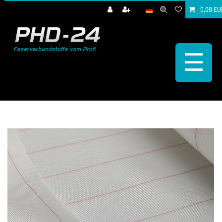
0,00 EU
☰