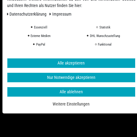
und Ihren Rechten als Nutzer finden Sie hier:
Daten­schutz­erklärung
Impressum
Essenziell
Statistik
Externe Medien
DHL Wunschzustellung
Alle Preise inkl. ges. MwSt. zzgl. Versandkosten
PayPal
Funktional
© 2006 - 2026 PHD-24 / Alle Rechte vorbehalten.
Alle akzeptieren
Nur Notwendige akzeptieren
Alle ablehnen
Weitere Einstellungen