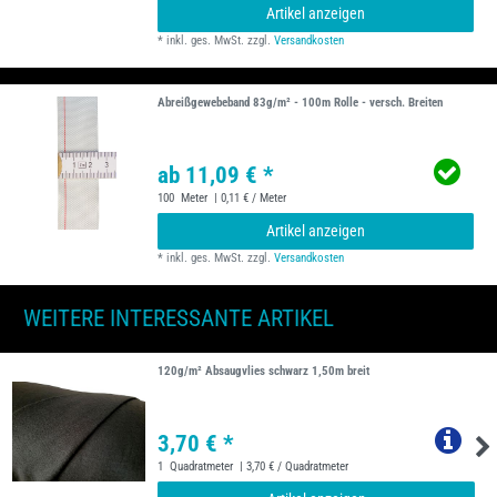
Artikel anzeigen
*
inkl. ges. MwSt.
zzgl.
Versandkosten
Abreißgewebeband 83g/m² - 100m Rolle - versch. Breiten
ab 11,09 € *
100
Meter
| 0,11 € / Meter
Artikel anzeigen
*
inkl. ges. MwSt.
zzgl.
Versandkosten
WEITERE INTERESSANTE ARTIKEL
120g/m² Absaugvlies schwarz 1,50m breit
3,70 € *
1
Quadratmeter
| 3,70 € / Quadratmeter