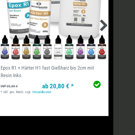
Epox R1 + Härter H1 fast Gießharz bis 2cm mit
Epox R
Resin Inks
ab 20,80 € *
UVP 25,80 €
UVP 29,90
*
inkl. ges. MwSt.
zzgl.
Versandkosten
1.4
Kilog
*
inkl. ge