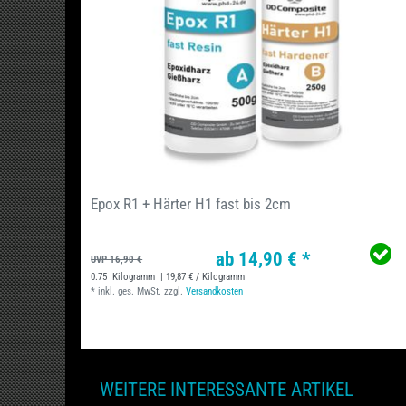
Epox R1 + Härter H1 fast bis 2cm
ab 14,90 € *
UVP 16,90 €
0.75
Kilogramm
| 19,87 € / Kilogramm
*
inkl. ges. MwSt.
zzgl.
Versandkosten
WEITERE INTERESSANTE ARTIKEL