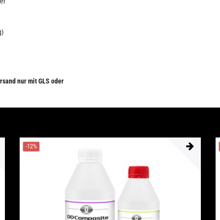
er
g)
rsand nur mit GLS oder
-12%