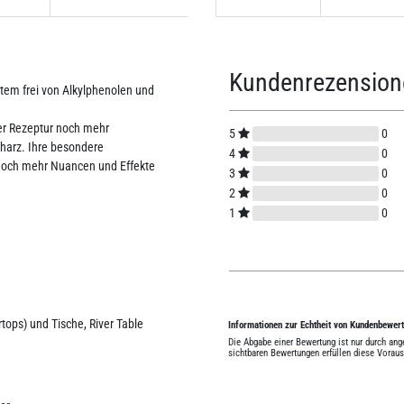
Kundenrezensio
tem frei von Alkylphenolen und
ter Rezeptur noch mehr
5
0
tharz. Ihre besondere
4
0
 noch mehr Nuancen und Effekte
3
0
2
0
1
0
rtops) und Tische, River Table
Informationen zur Echtheit von Kundenbewer
Die Abgabe einer Bewertung ist nur durch an
sichtbaren Bewertungen erfüllen diese Vorau