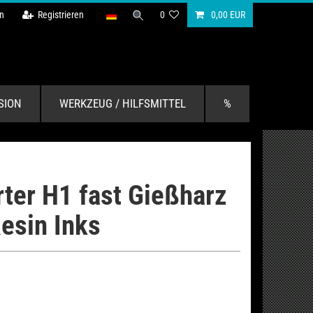
n
Registrieren
0
0,00 EUR
SION
WERKZEUG / HILFSMITTEL
%
ter H1 fast Gießharz
esin Inks