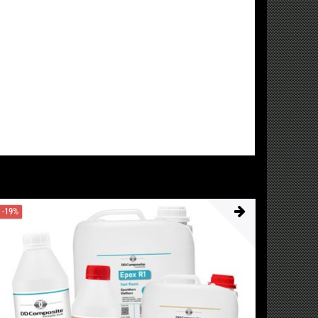
-19%
-7%