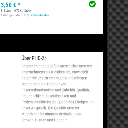
3,50 € *
4,25 
5
Stück
| 0,70 € / Stück
*
inkl. ge
*
inkl. ges. MwSt.
zzgl.
Versandkosten
Über PHD-24
Begonnen hat die Erfolgsgeschichte unseres
Unternehmens als Kleinbetrieb, entwickelt
haben wir uns zu einem Leistungsfähigen
internationalen Anbieter von
Faserverbundstoffen und Zubehör. Qualität,
Freundlichkeit, Zuverlässigkeit und
Professionalität ist die Quelle des Erfolges und
unser Anspruch. Die Qualität unserer
Materialien bestimmen deshalb unser
Denken, Planen und Handeln.