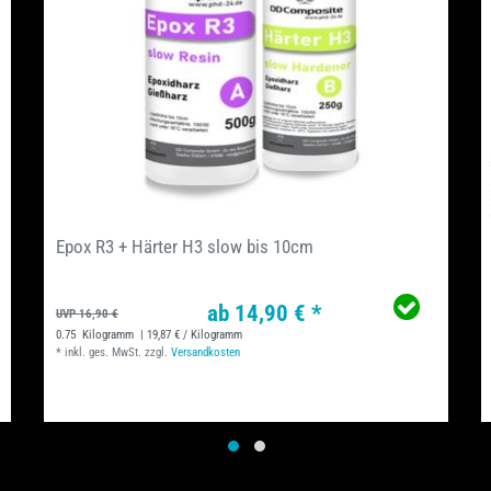
Epox R3 + Härter H3 slow bis 10cm
ab 14,90 € *
UVP 16,90 €
0.75
Kilogramm
| 19,87 € / Kilogramm
*
inkl. ges. MwSt.
zzgl.
Versandkosten