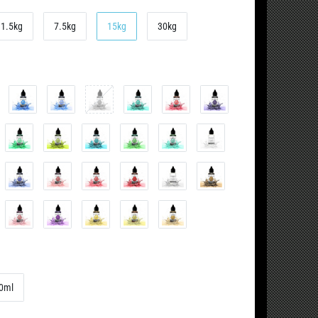
1.5kg
7.5kg
15kg
30kg
0ml