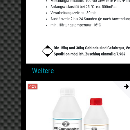
Mischungsverhältnis: 100/50 Gew.Teile Harz/Härt
Anfangsviskosität bei 25 °C: ca. 500mPas
Verarbeitungszeit: ca. 30min.
Aushärtzeit: 2 bis 24 Stunden (je nach Anwendun
min. Härtungstemperatur: 16°C
Die 15kg und 30kg Gebinde sind Gefahrgut, Ve
Spedition möglich, Zuschlag einmalig 7,90€.
Weitere
-12%