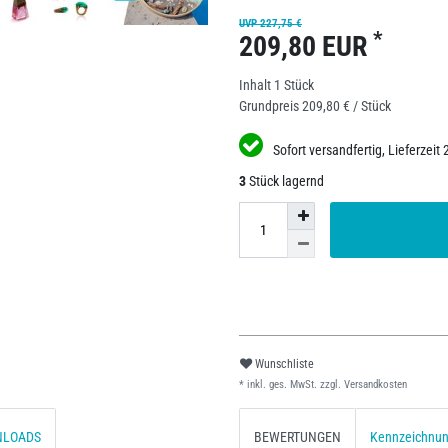
UVP 227,75 €
*
209,80 EUR
Inhalt
1
Stück
Grundpreis
209,80 € / Stück
Sofort versandfertig, Lieferzeit 
3
Stück lagernd
Wunschliste
* inkl. ges. MwSt. zzgl.
Versandkosten
NLOADS
BEWERTUNGEN
Kennzeichnu