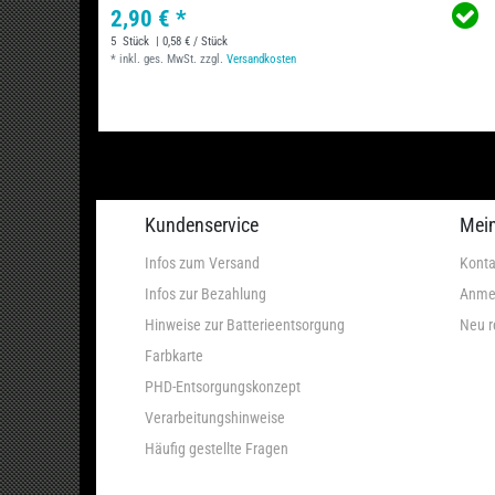
2,90 € *
5
Stück
| 0,58 € / Stück
*
inkl. ges. MwSt.
zzgl.
Versandkosten
Kundenservice
Mei
Infos zum Versand
Konta
Infos zur Bezahlung
Anme
Hinweise zur Batterieentsorgung
Neu r
Farbkarte
PHD-Entsorgungskonzept
Verarbeitungshinweise
Häufig gestellte Fragen