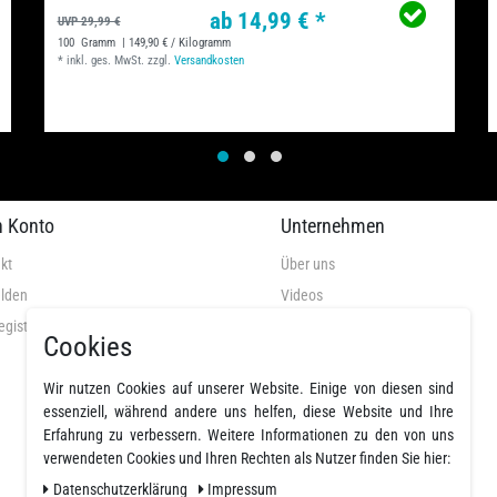
ab 14,99 € *
UVP 29,99 €
100
Gramm
| 149,90 € / Kilogramm
*
inkl. ges. MwSt.
zzgl.
Versandkosten
n Konto
Unternehmen
kt
Über uns
lden
Videos
egistrieren
AGB
Cookies
Datenschutz
Widerrufsrecht
Wir nutzen Cookies auf unserer Website. Einige von diesen sind
essenziell, während andere uns helfen, diese Website und Ihre
Widerrufsformular
Erfahrung zu verbessern. Weitere Informationen zu den von uns
Impressum
verwendeten Cookies und Ihren Rechten als Nutzer finden Sie hier:
Daten­schutz­erklärung
Impressum
Widerruf erklären