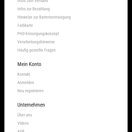
Infos zum Versand
Infos zur Bezahlung
Hinweise zur Batterieentsorgung
Farbkarte
PHD-Entsorgungskonzept
Verarbeitungshinweise
Häufig gestellte Fragen
Mein Konto
Kontakt
Anmelden
Neu registrieren
Unternehmen
Über uns
Videos
AGB