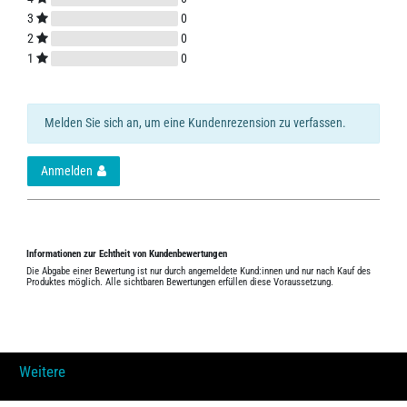
3
0
2
0
1
0
Melden Sie sich an, um eine Kundenrezension zu verfassen.
Anmelden
Informationen zur Echtheit von Kundenbewertungen
Die Abgabe einer Bewertung ist nur durch angemeldete Kund:innen und nur nach Kauf des
Produktes möglich. Alle sichtbaren Bewertungen erfüllen diese Voraussetzung.
Weitere