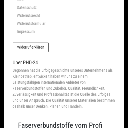
Datenschutz
Widerrufsrecht
Widerrufsformular
Impressum
Widerruf erklären
Über PHD-24
Begonnen hat die Erfolgsgeschichte unseres Unternehmens als
Kleinbetrieb, entwickelt haben wir uns zu einem
Leistungsfähigen internationalen Anbieter von
Faserverbundstoffen und Zubehör. Qualität, Freundlichkeit,
Zuverlässigkeit und Professionalität ist die Quelle des Erfolges
und unser Anspruch. Die Qualität unserer Materialien bestimmen
deshalb unser Denken, Planen und Handeln.
Faserverbundstoffe vom Profi