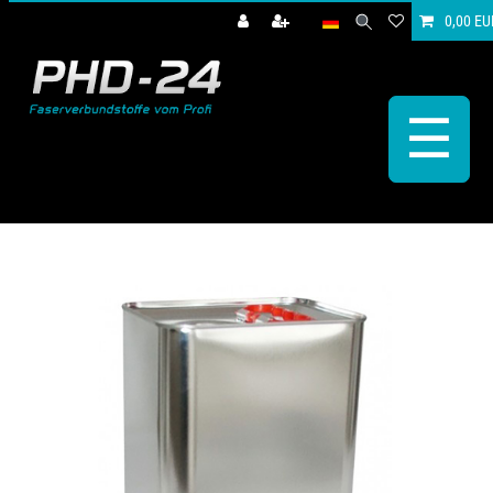
0,00 EU
☰