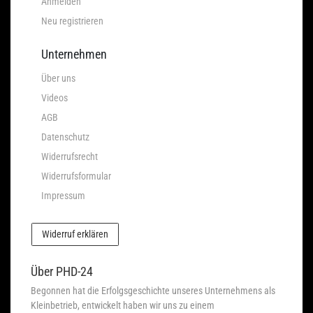
Anmelden
Neu registrieren
Unternehmen
Über uns
Videos
AGB
Datenschutz
Widerrufsrecht
Widerrufsformular
Impressum
Widerruf erklären
Über PHD-24
Begonnen hat die Erfolgsgeschichte unseres Unternehmens als
Kleinbetrieb, entwickelt haben wir uns zu einem