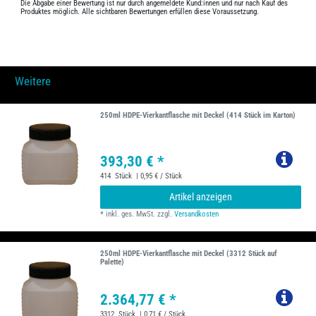
Die Abgabe einer Bewertung ist nur durch angemeldete Kund:innen und nur nach Kauf des
Produktes möglich. Alle sichtbaren Bewertungen erfüllen diese Voraussetzung.
Weitere
250ml HDPE-Vierkantflasche mit Deckel (414 Stück im Karton)
393,30 € *
414
Stück
| 0,95 € / Stück
Artikel anzeigen
*
inkl. ges. MwSt.
zzgl.
Versandkosten
250ml HDPE-Vierkantflasche mit Deckel (3312 Stück auf
Palette)
2.364,77 € *
3312
Stück
| 0,71 € / Stück