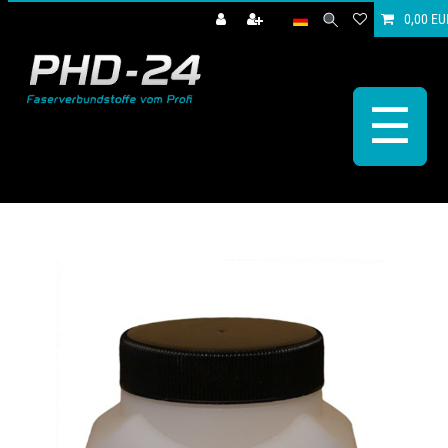
0,00 EU
☰