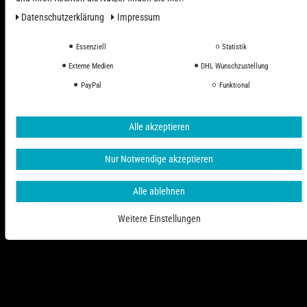
Daten­schutz­erklärung
Impressum
Essenziell
Statistik
Externe Medien
DHL Wunschzustellung
PayPal
Funktional
Alle Preise inkl. ges. MwSt. zzgl. Versandkosten
Alle akzeptieren
© 2006 - 2026 PHD-24 / Alle Rechte vorbehalten.
Nur Notwendige akzeptieren
Alle ablehnen
Weitere Einstellungen