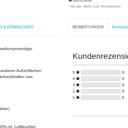
Wunschliste
* inkl. ges. MwSt. zzgl.
Versandkosten
EN & DOWNLOADS
BEWERTUNGEN
Kennzei
zweikomponentiger
Kundenrezens
d anderen Außenflächen
5
0
erkaufshallen usw.
4
0
3
0
2
0
1
0
ärter)
0% rel. Luftfeuchte)