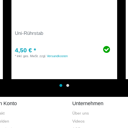
Uni-Rührstab
4,50 € *
*
inkl. ges. MwSt.
zzgl.
Versandkosten
n Konto
Unternehmen
akt
Über uns
lden
Videos