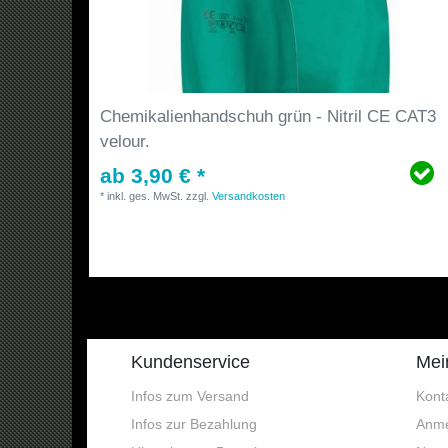
Chemikalienhandschuh grün - Nitril CE CAT3
velour.
ab 3,90 € *
*
inkl. ges. MwSt.
zzgl.
Versandkosten
Kundenservice
Mei
Infos zum Versand
Kont
Infos zur Bezahlung
Anme