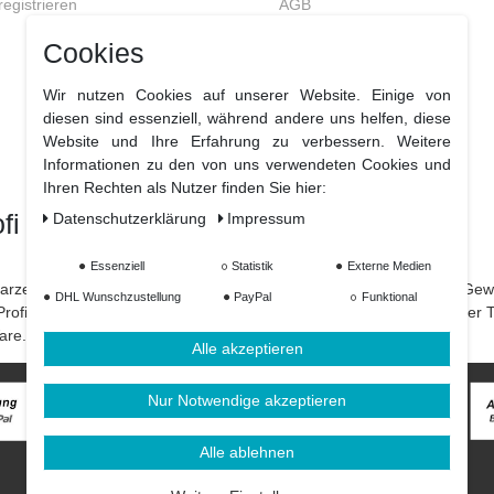
egistrieren
AGB
Datenschutz
Cookies
Widerrufsrecht
Wir nutzen Cookies auf unserer Website. Einige von
Widerrufsformular
diesen sind essenziell, während andere uns helfen, diese
Impressum
Website und Ihre Erfahrung zu verbessern. Weitere
Informationen zu den von uns verwendeten Cookies und
Widerruf erklären
Ihren Rechten als Nutzer finden Sie hier:
fi
Daten­schutz­erklärung
Impressum
Essenziell
Statistik
Externe Medien
rharze und Polyurethanharze und einer großen Auswahl an Fasern, G
DHL Wunschzustellung
PayPal
Funktional
rofi für individuelle Lösungen und unterschiedliche Ansprüche, unser 
are.
Alle akzeptieren
Nur Notwendige akzeptieren
Alle ablehnen