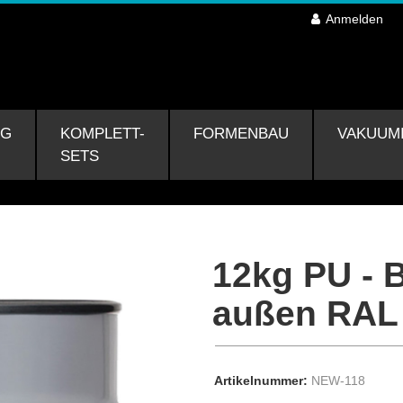
Anmelden
NG
KOMPLETT-
FORMENBAU
VAKUUM
SETS
12kg PU - 
außen RAL
Artikelnummer:
NEW-118