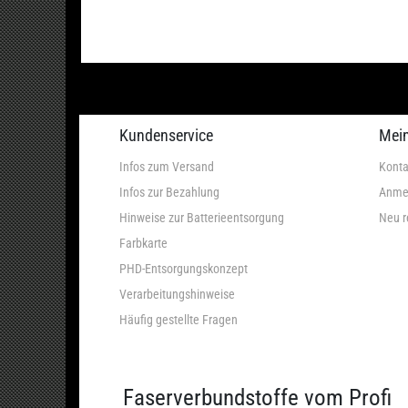
Kundenservice
Mei
Infos zum Versand
Konta
Infos zur Bezahlung
Anme
Hinweise zur Batterieentsorgung
Neu r
Farbkarte
PHD-Entsorgungskonzept
Verarbeitungshinweise
Häufig gestellte Fragen
Faserverbundstoffe vom Profi