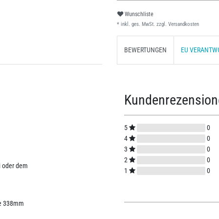
Wunschliste
* inkl. ges. MwSt. zzgl.
Versandkosten
BEWERTUNGEN
EU VERANTW
Kundenrezensio
5
0
4
0
3
0
2
0
i oder dem
1
0
e 338mm