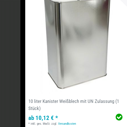
10 liter Kanister Weißblech mit UN Zulassung (1
Stück)
ab 10,12 € *
*
inkl. ges. MwSt.
zzgl.
Versandkosten