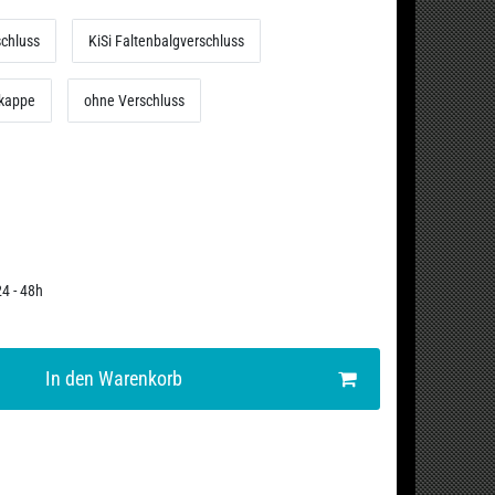
schluss
KiSi Faltenbalgverschluss
bkappe
ohne Verschluss
24 - 48h
In den Warenkorb