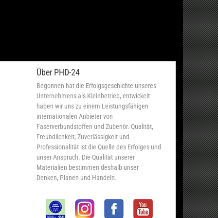
Über PHD-24
Begonnen hat die Erfolgsgeschichte unseres
Unternehmens als Kleinbetrieb, entwickelt
haben wir uns zu einem Leistungsfähigen
internationalen Anbieter von
Faserverbundstoffen und Zubehör. Qualität,
Freundlichkeit, Zuverlässigkeit und
Professionalität ist die Quelle des Erfolges und
unser Anspruch. Die Qualität unserer
Materialien bestimmen deshalb unser
Denken, Planen und Handeln.