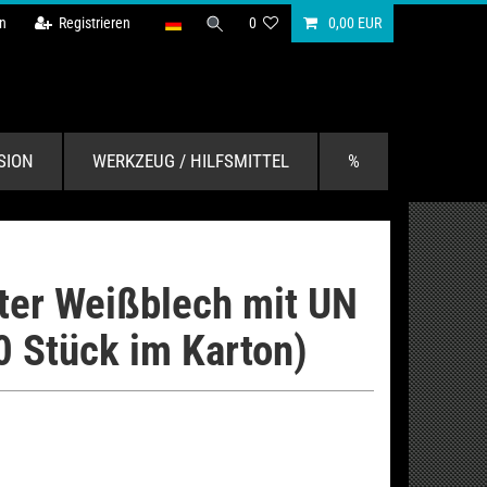
n
Registrieren
0
0,00 EUR
SION
WERKZEUG / HILFSMITTEL
%
ster Weißblech mit UN
0 Stück im Karton)