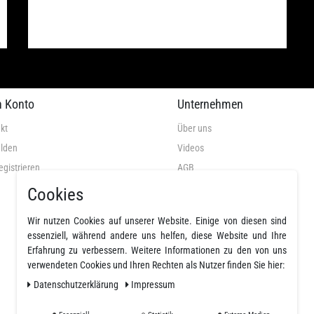
n Konto
Unternehmen
kt
Über uns
lden
Videos
egistrieren
AGB
Datenschutz
Cookies
Widerrufsrecht
Wir nutzen Cookies auf unserer Website. Einige von diesen sind
Widerrufsformular
essenziell, während andere uns helfen, diese Website und Ihre
Impressum
Erfahrung zu verbessern. Weitere Informationen zu den von uns
verwendeten Cookies und Ihren Rechten als Nutzer finden Sie hier:
Widerruf erklären
Daten­schutz­erklärung
Impressum