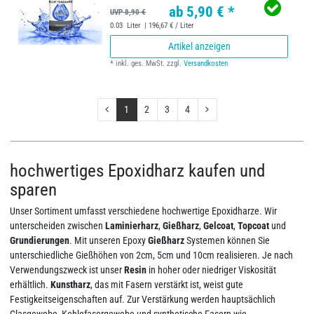
ab 5,90 € *
UVP 8,90 €
0.03
Liter
| 196,67 € / Liter
Artikel anzeigen
*
inkl. ges. MwSt.
zzgl.
Versandkosten
1
2
3
4
hochwertiges Epoxidharz kaufen und
sparen
Unser Sortiment umfasst verschiedene hochwertige Epoxidharze. Wir
unterscheiden zwischen
Laminierharz
,
Gießharz
,
Gelcoat
,
Topcoat
und
Grundierungen
. Mit unseren Epoxy
Gießharz
Systemen können Sie
unterschiedliche Gießhöhen von 2cm, 5cm und 10cm realisieren. Je nach
Verwendungszweck ist unser
Resin
in hoher oder niedriger Viskosität
erhältlich.
Kunstharz
, das mit Fasern verstärkt ist, weist gute
Festigkeitseigenschaften auf. Zur Verstärkung werden hauptsächlich