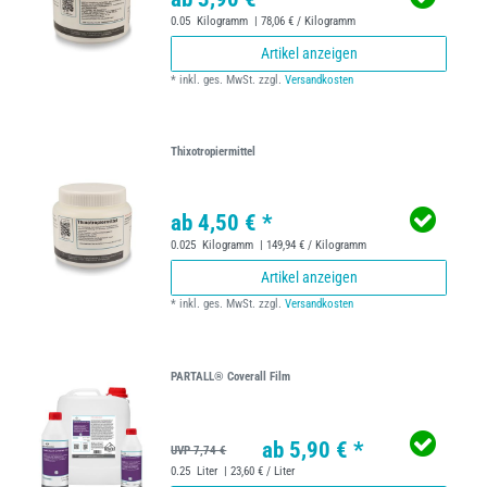
0.05
Kilogramm
| 78,06 € / Kilogramm
Artikel anzeigen
*
inkl. ges. MwSt.
zzgl.
Versandkosten
Thixotropiermittel
ab 4,50 € *
0.025
Kilogramm
| 149,94 € / Kilogramm
Artikel anzeigen
*
inkl. ges. MwSt.
zzgl.
Versandkosten
PARTALL® Coverall Film
ab 5,90 € *
UVP 7,74 €
0.25
Liter
| 23,60 € / Liter