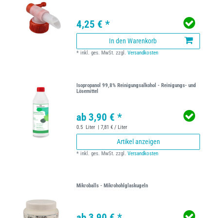
4,25 € *
In den Warenkorb
*
inkl. ges. MwSt.
zzgl.
Versandkosten
Isopropanol 99,8% Reinigungsalkohol - Reinigungs- und
Lösemittel
ab 3,90 € *
0.5
Liter
| 7,81 € / Liter
Artikel anzeigen
*
inkl. ges. MwSt.
zzgl.
Versandkosten
Mikroballs - Mikrohohlglaskugeln
ab 3,90 € *