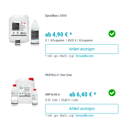
Epoxidharz 200G
ab 4,90 € *
0.1
Kilogramm
| 49,03 € / Kilogramm
Artikel anzeigen
*
inkl. ges. MwSt.
zzgl.
Versandkosten
PARTALL® One-Coat
ab 6,40 € *
UVP 8,45 €
0.25
Liter
| 25,60 € / Liter
Artikel anzeigen
*
inkl. ges. MwSt.
zzgl.
Versandkosten