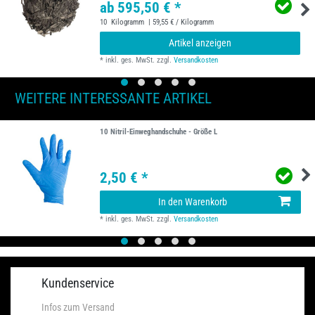
ab 595,50 € *
10
Kilogramm
| 59,55 € / Kilogramm
Artikel anzeigen
*
inkl. ges. MwSt.
zzgl.
Versandkosten
WEITERE INTERESSANTE ARTIKEL
10 Nitril-Einweghandschuhe - Größe L
2,50 € *
In den Warenkorb
*
inkl. ges. MwSt.
zzgl.
Versandkosten
Kundenservice
Infos zum Versand