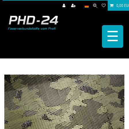
0,00 EU
☰