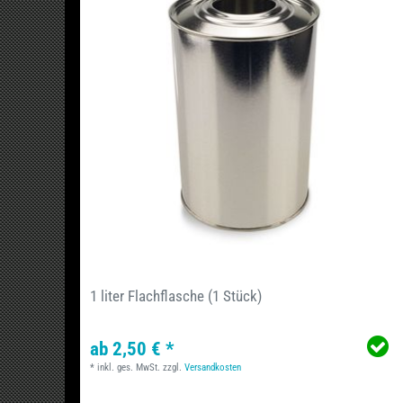
1 liter Flachflasche (1 Stück)
ab 2,50 € *
*
inkl. ges. MwSt.
zzgl.
Versandkosten