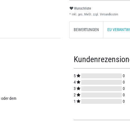
Wunschliste
* inkl. ges. MwSt. zzgl.
Versandkosten
BEWERTUNGEN
EU VERANTW
Kundenrezensio
5
0
4
0
3
0
2
0
i oder dem
1
0