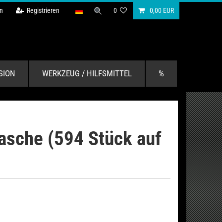
n
Registrieren
0
0,00 EUR
SION
WERKZEUG / HILFSMITTEL
%
flasche (594 Stück auf