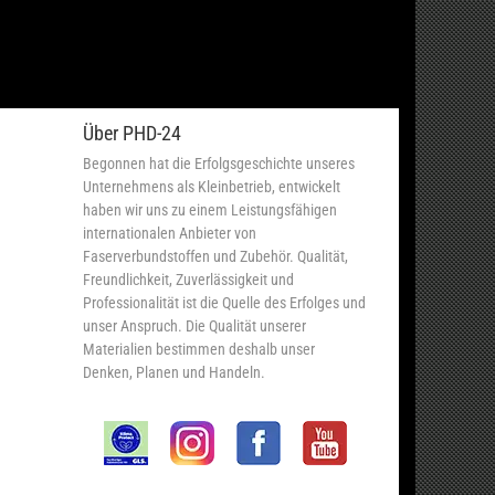
Über PHD-24
Begonnen hat die Erfolgsgeschichte unseres
Unternehmens als Kleinbetrieb, entwickelt
haben wir uns zu einem Leistungsfähigen
internationalen Anbieter von
Faserverbundstoffen und Zubehör. Qualität,
Freundlichkeit, Zuverlässigkeit und
Professionalität ist die Quelle des Erfolges und
unser Anspruch. Die Qualität unserer
Materialien bestimmen deshalb unser
Denken, Planen und Handeln.