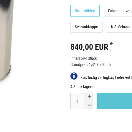
Bitte wählen
Faltenbalgver
Schraubkappe
KiSi Schrau
*
840,00 EUR
Inhalt
594
Stück
Grundpreis
1,41 € / Stück
Kurzfristig verfügbar, Lieferzeit
4
Stück lagernd