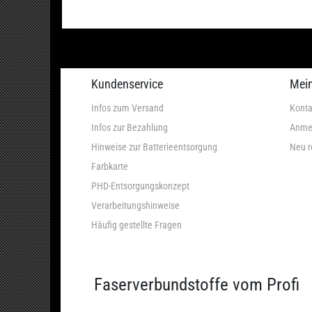
Kundenservice
Mei
Infos zum Versand
Konta
Infos zur Bezahlung
Anme
Hinweise zur Batterieentsorgung
Neu r
Farbkarte
PHD-Entsorgungskonzept
Verarbeitungshinweise
Häufig gestellte Fragen
Faserverbundstoffe vom Profi